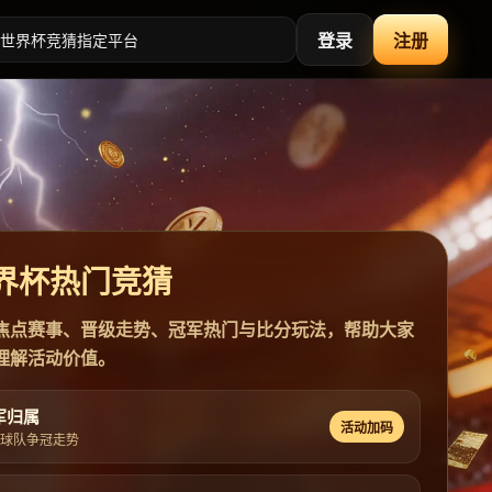
登录
注册
· 世界杯竞猜指定平台
界杯热门竞猜
焦点赛事、晋级走势、冠军热门与比分玩法，帮助大家
理解活动价值。
军归属
活动加码
球队争冠走势