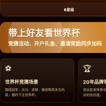
6星级
带上好友看世界杯
竞猜活动、开户礼金、邀请奖励同步加码
⚽
🏆
世界杯竞猜场景
20年品牌
围绕冠军、比分、进球、晋级等高关注内
突出凯发体育长
容，随时下注世界杯。
对的信任度。