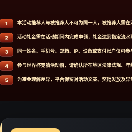
本活动推荐人与被推荐人不可为同一人，被推荐人需在
1
活动礼金需在活动期间内完成申领，礼金达到指定流水
2
同一姓名、手机号、邮箱、IP、设备或支付账户仅可参
3
参与世界杯竞猜活动前，请确认所在地区法律法规、年
4
为避免理解差异，平台保留对活动文案、奖励发放及异
5