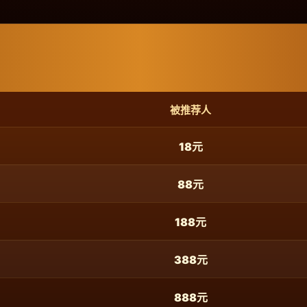
被推荐人
18元
88元
188元
388元
888元