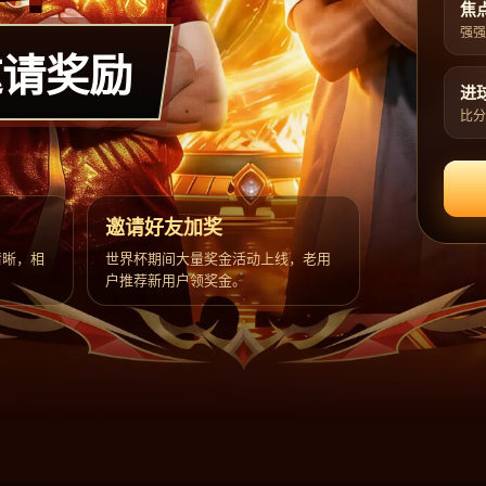
焦
强强
 邀请奖励
进
比分
邀请好友加奖
清晰，相
世界杯期间大量奖金活动上线，老用
户推荐新用户领奖金。