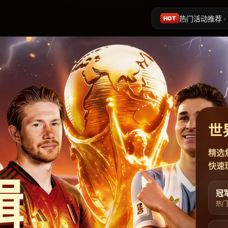
热门活动推荐 
HOT
世
精选
快速
辑
冠
热门