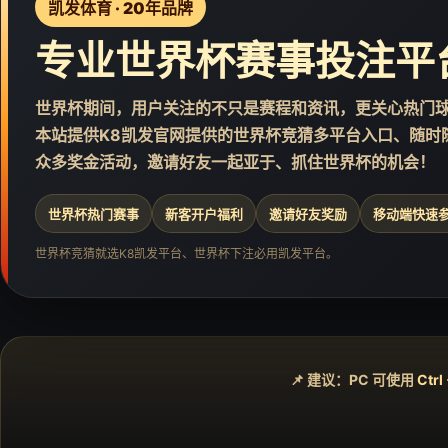
凯发体育 · 20年品牌
专业世界杯赛事投注平
世界杯期间，用户关注的不只是赛程和资讯，更关心热门
本站提供K8凯发官网提供的世界杯竞猜多平台入口、随时
众多奖金活动，邀请好友一起亚于、抓住世界杯的机会！
世界杯热门赛事
新客开户福利
邀请好友奖励
移动端快速
世界杯竞猜就选K8凯发平台、世界杯下注必用凯发平台。
📌 建议：PC 可使用
Ctrl